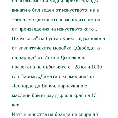
на всевъзможни модни щрихи. Брандът
винаги е бил воден от изкуството, не е
тайна , че цветовете в моделите им са
от произведения на изкуството като „
Целувката“ на Густав Климт, вдъхновена
от византийските мозайки, „Свободата
на народа“ от Йожен Дьолакроа,
посветена на събитията от 28 юли 1830
г. в Париж, „Дамата с хермелина“ от
Леонардо да Винчи, нарисувана с
маслени бои върху дърво в края на 15
век.
Изтънчеността на бранда не спира до