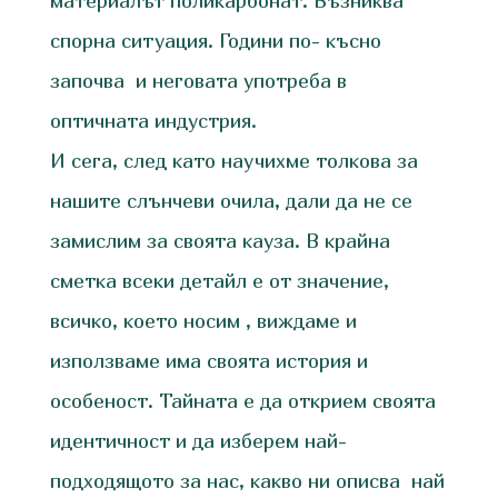
материалът поликарбонат. Възниква
спорна ситуация. Години по- късно
започва и неговата употреба в
оптичната индустрия.
И сега, след като научихме толкова за
нашите слънчеви очила, дали да не се
замислим за своята кауза. В крайна
сметка всеки детайл е от значение,
всичко, което носим , виждаме и
използваме има своята история и
особеност. Тайната е да открием своята
идентичност и да изберем най-
подходящото за нас, какво ни описва най