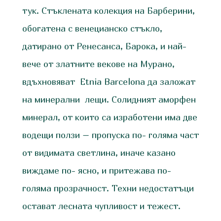
тук. Стъклената колекция на Барберини,
обогатена с венецианско стъкло,
датирано от Ренесанса, Барока, и най-
вече от златните векове на Мурано,
вдъхновяват Etnia Barcelona да заложат
на минерални лещи. Солидният аморфен
минерал, от които са изработени има две
водещи ползи – пропуска по- голяма част
от видимата светлина, иначе казано
виждаме по- ясно, и притежава по-
голяма прозрачност. Техни недостатъци
остават лесната чупливост и тежест.