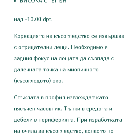
ВИСОКА СТЕПЕН
над -10.00 dpt
Корекцията на късогледство се извършва
с отрицателни лещи. Необходимо е
задния фокус на лещата да съвпада с
далечната точка на миопичното
(късогледото) око.
Стъклата в профил изглеждат като
пясъчен часовник. Тънки в средата и
дебели в периферията. При изработката
на очила за късогледство, колкото по