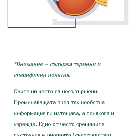
*Внимание – съдържа термини и
специфични понятия.
Очите ни често са несъвършени.
Преминаващата през тях необятна
информация ги изтощава, а понякога и
уврежда. Едно от често срещаните
състояния е миопията (късогледство).