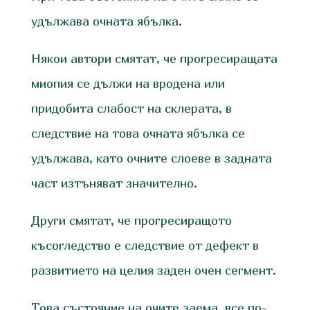
удължава очната ябълка.
Някои автори смятат, че прогресиращата
миопия се дължи на вродена или
придобита слабост на склерата, в
следствие на това очната ябълка се
удължава, като очните слоеве в задната
част изтъняват значително.
Други смятат, че прогресиращото
късогледство е следствие от дефект в
развитието на целия заден очен сегмент.
Това състояние на очите заема, все по-