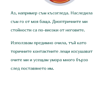
Аз, например съм късогледа. Наследила
съм го от моя баща. Диоптричните ми
стойности са по-високи от неговите.
Използвам предимно очила, тъй като
торичните контактните лещи изсушават
очите ми и усещам умора много бързо
след поставянето им.