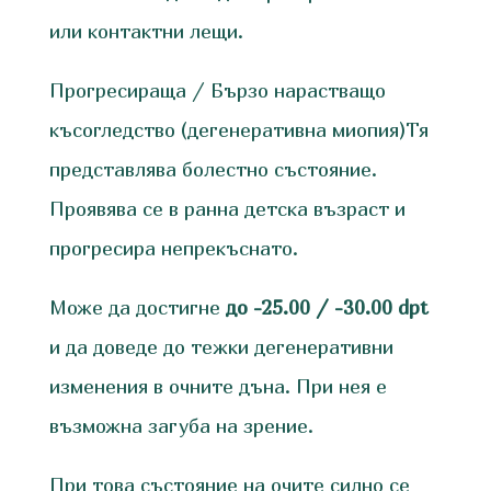
или контактни лещи.
Прогресираща / Бързо нарастващо
късогледство (дегенеративна миопия)Тя
представлява болестно състояние.
Проявява се в ранна детска възраст и
прогресира непрекъснато.
Може да достигне
до -25.00 / -30.00
dpt
и да доведе до тежки дегенеративни
изменения в очните дъна. При нея е
възможна загуба на зрение.
При това състояние на очите силно се