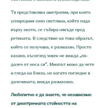
Тя представлява аметропия, при която
успоредния сноп светлина, който пада
върху окото, се събира някъде пред
ретината. В следствие на това образът,
който се получава, е размазан. Просто
казано, късоглед човек не вижда „по-
далеч от носа си“. Миопът може да чете
и гледа на близо, но когато погледне в
далечината, вижда размазано.
Любопитно е да знаете, че независимо
от диоптричната стойността на