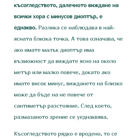
късогледството, далечното виждане на
всички хора с минусов диоптър, е
еднакво.
Разлика се наблюдава в най-
ясната близка точка. А това означава, че
ако имате малък диоптър има
възможност да виждате ясно на около
метър или малко повече, докато ако
имате висок минус, виждането на близко
може да бъде на не повече от
сантиметър разстояние. След което,
размазаното зрение се уеднаквява.
Късогледството рядко е вродено, то се