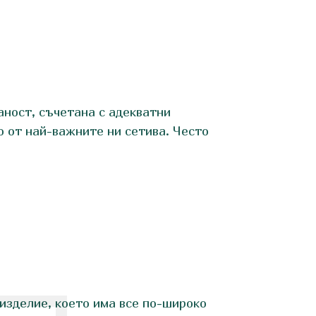
аност, съчетана с адекватни
о от най-важните ни сетива. Често
изделие, което има все по-широко