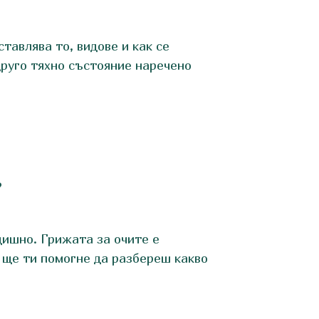
тавлява то, видове и как се
друго тяхно състояние наречено
?
дишно. Грижата за очите е
 ще ти помогне да разбереш какво