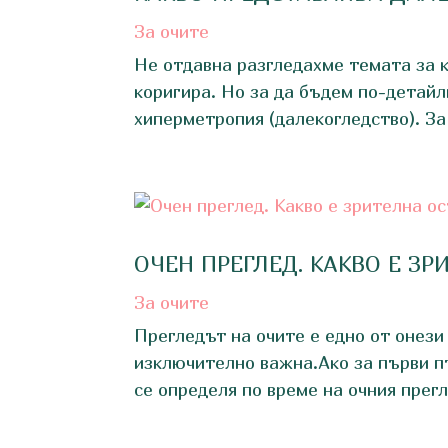
За очите
Не отдавна разгледахме темата за к
коригира. Но за да бъдем по-детайл
хиперметропия (далекогледство). За 
ОЧЕН ПРЕГЛЕД. КАКВО Е З
За очите
Прегледът на очите е едно от онези
изключително важна.Ако за първи пъ
се определя по време на очния прегле