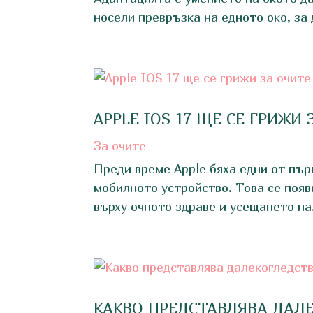
носели превръзка на едното око, за д
APPLE IOS 17 ЩЕ СЕ ГРИЖИ
За очите
Преди време Apple бяха едни от пър
мобилното устройство. Това се появ
върху очното здраве и усещането на.
КАКВО ПРЕДСТАВЛЯВА ДАЛ