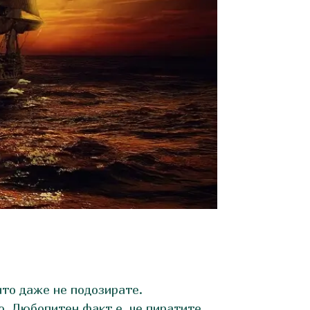
ито даже не подозирате.
о. Любопитен факт е, че пиратите