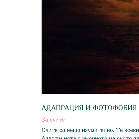
АДАПРАЦИЯ И ФОТОФОБИЯ
За очите
Очите са нещо изумително. Те всеки
Адаптацията е умението на окото д