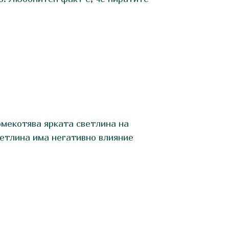
омекотява ярката светлина на
ветлина има негативно влияние