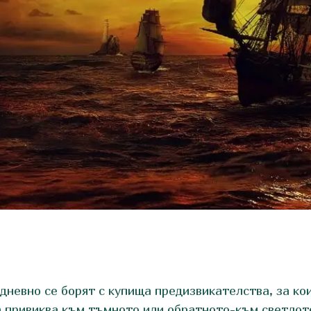
дневно се борят с купища предизвикателства, за ко
а привиква към тъмното или обратното-към светлот