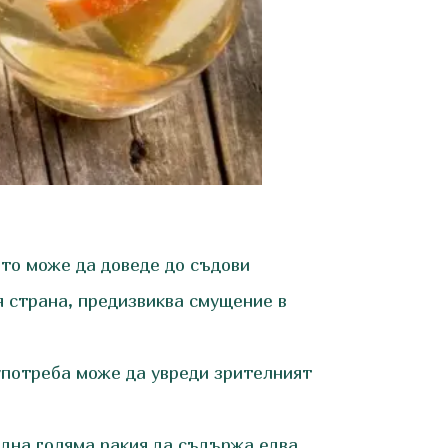
ето може да доведе до съдови
оя страна, предизвиква смущение в
употреба може да увреди зрителният
една голяма ракия да съдържа едва