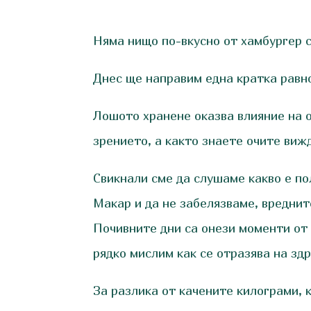
Няма нищо по-вкусно от хамбургер с
Днес ще направим една кратка равно
Лошото хранене оказва влияние на 
зрението, а както знаете очите виж
Свикнали сме да слушаме какво е по
Макар и да не забелязваме, вреднит
Почивните дни са онези моменти от 
рядко мислим как се отразява на здр
За разлика от качените килограми, к