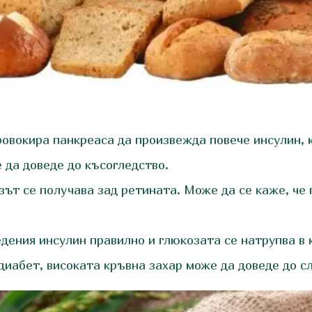
вокира панкреаса да произвежда повече инсулин, к
е да доведе до късогледство.
ът се получава зад ретината. Може да се каже, че п
дения инсулин правилно и глюкозата се натрупва в 
диабет, високата кръвна захар може да доведе до с