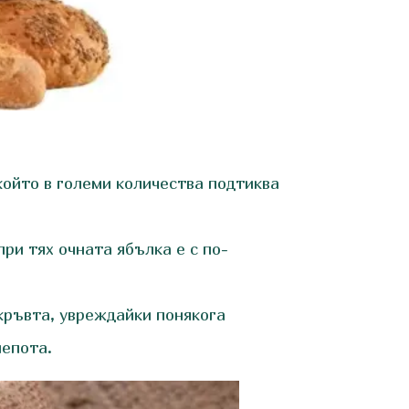
ойто в големи количества подтиква
ри тях очната ябълка е с по-
кръвта, увреждайки понякога
лепота.