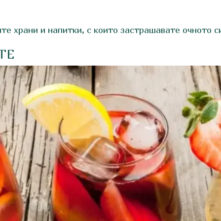
.
ите храни и напитки, с които застрашавате очното с
ТЕ