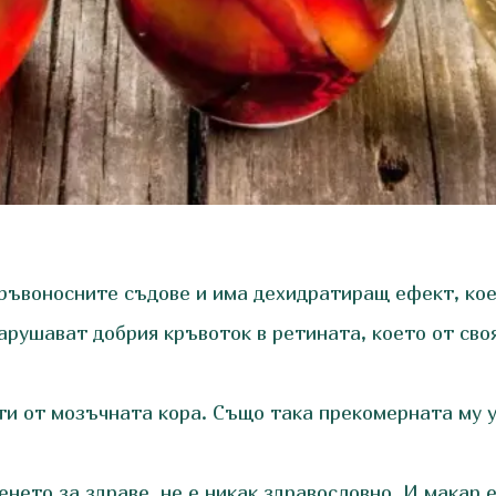
кръвоносните съдове и има дехидратиращ ефект, ко
 нарушават добрия кръвоток в ретината, което от св
сти от мозъчната кора. Също така прекомерната му 
енето за здраве, не е никак здравословно. И макар 