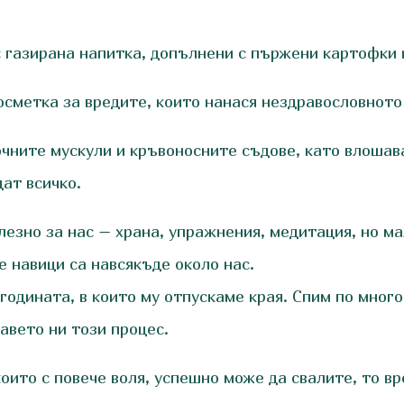
 газирана напитка, допълнени с пържени картофки и
сметка за вредите, които нанася нездравословното 
очните мускули и кръвоносните съдове, като влошав
дат всичко.
лезно за нас – храна, упражнения, медитация, но ма
е навици са навсякъде около нас.
годината, в които му отпускаме края. Спим по много
авето ни този процес.
оито с повече воля, успешно може да свалите, то вр