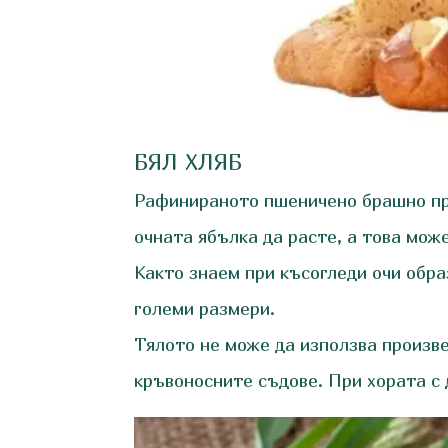
БЯЛ ХЛЯБ
Рафинираното пшеничено брашно про
очната ябълка да расте, а това мож
Както знаем при късогледи очи образ
големи размери.
Тялото не може да използва произве
кръвоносните съдове. При хората с 