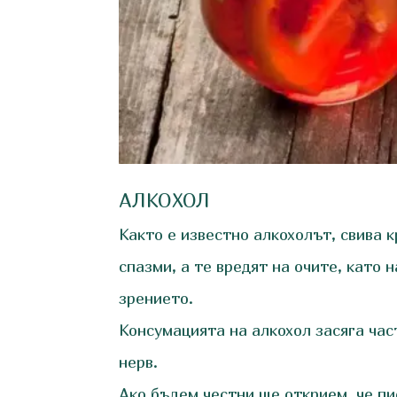
АЛКОХОЛ
Както е известно алкохолът, свива 
спазми, а те вредят на очите, като
зрението.
Консумацията на алкохол засяга ча
нерв.
Ако бъдем честни ще открием, че пи