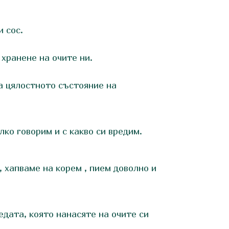
 сос.
хранене на очите ни.
а цялостното състояние на
лко говорим и с какво си вредим.
, хапваме на корем , пием доволно и
едата, която нанасяте на очите си