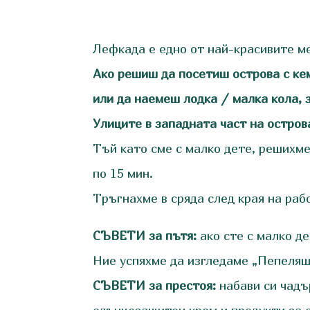
Лефкада е едно от най-красивите мес
Ако решиш да посетиш острова с кем
или да наемеш лодка / малка кола, 
Улиците в западната част на острова
Тъй като сме с малко дете, решихме 
по 15 мин.
Тръгнахме в сряда след края на раб
СЪВЕТИ за пътя:
ако сте с малко де
Ние успяхме да изгледаме „Пепеляш
СЪВЕТИ за престоя:
набави си чадър