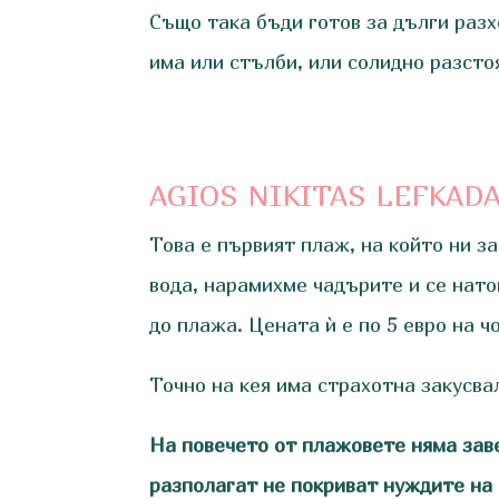
Също така бъди готов за дълги разх
има или стълби, или солидно разсто
AGIOS NIKITAS LEFKAD
Това е първият плаж, на който ни з
вода, нарамихме чадърите и се натов
до плажа. Цената ѝ е по 5 евро на ч
Точно на кея има страхотна закусва
На повечето от плажовете няма заве
разполагат не покриват нуждите на