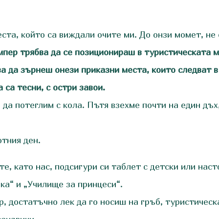
та, който са виждали очите ми. До онзи момет, не с
пер трябва да се позиционираш в туристическата м
за да зърнеш онези приказни места, които следват в
 са тесни, с остри завои.
да потеглим с кола. Пътя взехме почти на един дъх,
отния ден.
те, като нас, подсигури си таблет с детски или насто
ка“ и „Училище за принцеси“.
, достатъчно лек да го носиш на гръб, туристическа