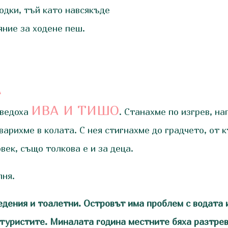
одки, тъй като навсякъде
яние за ходене пеш.
A
ИВА И ТИШО
аведоха
. Станахме по изгрев, н
арихме в колата. С нея стигнахме до градчето, от к
овек, също толкова е и за деца.
лня.
дения и тоалетни. Островът има проблем с водата 
 туристите. Миналата година местните бяха разтре