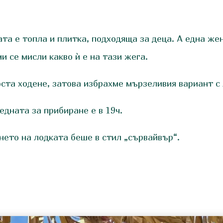
ата е топла и плитка, подходяща за деца. А една же
и се мисли какво ѝ е на тази жега.
оста ходене, затова избрахме мързеливия вариант с 
едната за прибиране е в 19ч.
нето на лодката беше в стил „сървайвър“.