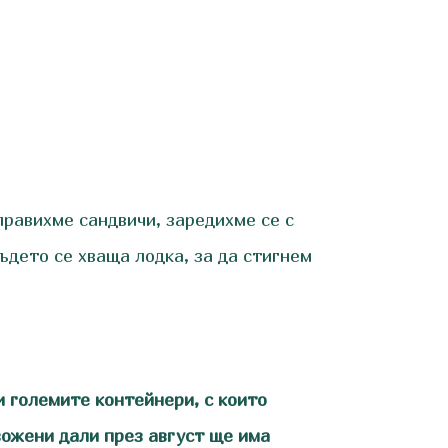
аправихме сандвичи, заредихме се с
ъдето се хваща лодка, за да стигнем
и големите контейнери, с които
вожени дали през август ще има