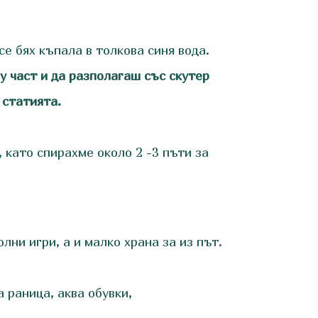
е бях къпала в толкова синя вода.
у част и да разполагаш със скутер
 статията.
 като спирахме около 2 -3 пъти за
лни игри, а и малко храна за из път.
 раница, аква обувки,