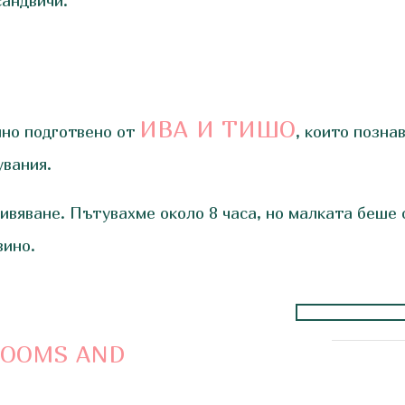
сандвичи.
ИВА И ТИШО
но подготвено от
, които позна
тувания.
ивяване. Пътувахме около 8 часа, но малката беше с
вино.
ROOMS AND