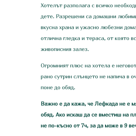
Хотелът разполага с всичко необход
дете. Разрешени са домашни любимц
вкусна храна и ужасно любезни дом
отлична гледка и тераса, от която 
живописния залез.
Огромният плюс на хотела е негово
рано сутрин слънцето не напича в о
поне до обяд.
Важно е да кажа, че Лефкада не е м
обяд. Ако искаш да се вместиш на п
не по-късно от 7ч, за да може в 9 в