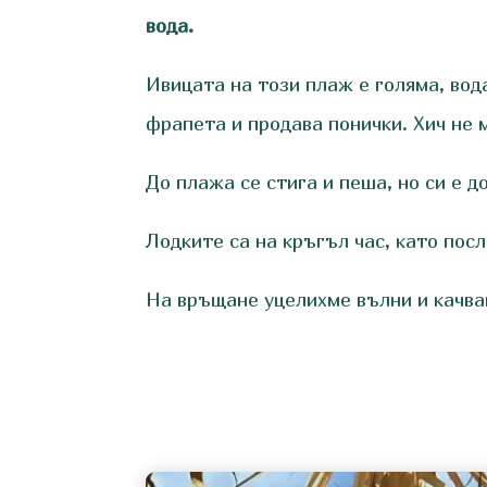
вода.
Ивицата на този плаж е голяма, вод
фрапета и продава понички. Хич не м
До плажа се стига и пеша, но си е д
Лодките са на кръгъл час, като посл
На връщане уцелихме вълни и качва