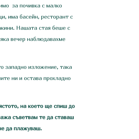
имо за почивка с малко
и, има басейн, ресторант с
акини. Нашата стая беше с
всяка вечер наблюдавахме
то западно изложение, така
чите ни и остава прохладно
ястото, на което ще спиш до
лажа съветвам те да ставаш
ече да плажуваш.