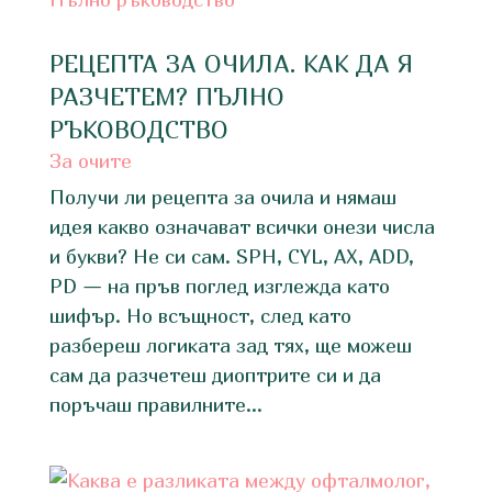
РЕЦЕПТА ЗА ОЧИЛА. КАК ДА Я
РАЗЧЕТЕМ? ПЪЛНО
РЪКОВОДСТВО
За очите
Получи ли рецепта за очила и нямаш
идея какво означават всички онези числа
и букви? Не си сам. SPH, CYL, AX, ADD,
PD — на пръв поглед изглежда като
шифър. Но всъщност, след като
разбереш логиката зад тях, ще можеш
сам да разчетеш диоптрите си и да
поръчаш правилните...