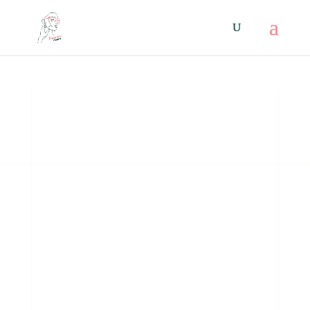
ЗА ОЧИТЕ
Чувал ли си поговорката “Очите си
отваряй, устата си затваряй”? Е,
време е да научиш нещо ново и да
разбереш, че с правилните очила
няма да изпуснеш нито една
подробност.