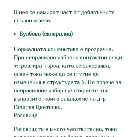
В нея се намират част от добавъчните
слъзни жлези.
Булбова (склерална)
Нормалната конюнктива е прозрачна.
При неправилно избрани контактни лещи
тя реагира първа, като се зачервява,
освен това може да се стигне до
изменения в структурата ѝ. Но повече за
неправилния избор ще откриете във
въпросите, които зададохме на д-р
Галатея Цветкова.
Роговица
Роговицата е много чувствителна, това