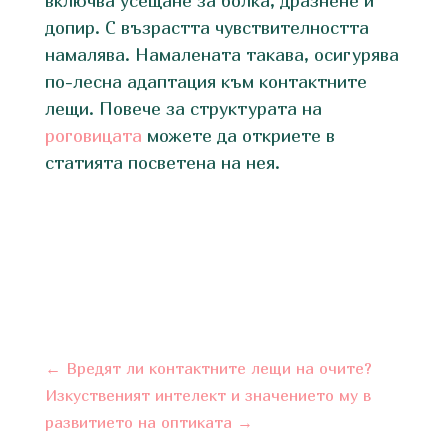
включва усещане за болка, дразнене и
допир. С възрастта чувствителността
намалява. Намалената такава, осигурява
по-лесна адаптация към контактните
лещи. Повече за структурата на
роговицата
можете да откриете в
статията посветена на нея.
←
Вредят ли контактните лещи на очите?​
Изкуственият интелект и значението му в
развитието на оптиката
→