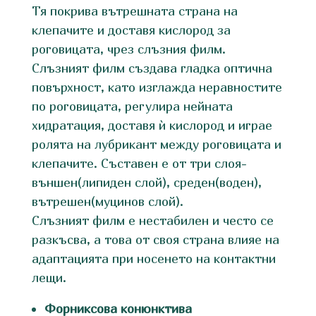
Тя покрива вътрешната страна на
клепачите и доставя кислород за
роговицата, чрез слъзния филм.
Слъзният филм създава гладка оптична
повърхност, като изглажда неравностите
по роговицата, регулира нейната
хидратация, доставя ѝ кислород и играе
ролята на лубрикант между роговицата и
клепачите. Съставен е от три слоя-
външен(липиден слой), среден(воден),
вътрешен(муцинов слой).
Слъзният филм е нестабилен и често се
разкъсва, а това от своя страна влияе на
адаптацията при носенето на контактни
лещи.
Форниксова конюнктива