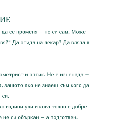
НИЕ
е да се променя – не си сам. Може
вя?“ Да отида на лекар? Да вляза в
ометрист и оптик. Не е изненада –
а, защото ако не знаеш към кого да
 си.
ко години учи и кога точно е добре
 не си объркан – а подготвен.