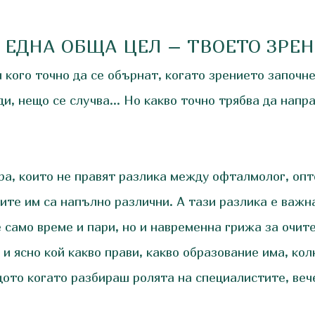
 ЕДНА ОБЩА ЦЕЛ – ТВОЕТО ЗРЕ
м кого точно да се обърнат, когато зрението започн
ди, нещо се случва… Но какво точно трябва да напра
ра, които не правят разлика между офталмолог, опт
ите им са напълно различни. А тази разлика е важн
 само време и пари, но и навременна грижа за очите
и ясно кой какво прави, какво образование има, кол
щото когато разбираш ролята на специалистите, вече