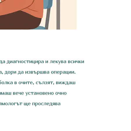
да диагностицира и лекува всички
а, дори да извършва операции.
олка в очите, сълзят, виждаш
имаш вече установено очно
алмологът ще проследява