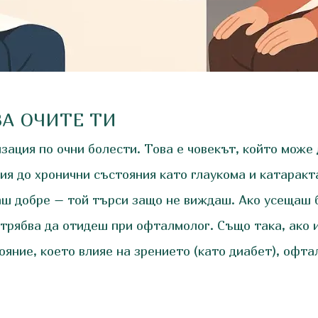
ВА ОЧИТЕ ТИ
ация по очни болести. Това е човекът, който може 
ия до хронични състояния като глаукома и катаракт
аш добре – той търси защо не виждаш. Ако усещаш б
 трябва да отидеш при офталмолог. Също така, ако 
ояние, което влияе на зрението (като диабет), офт