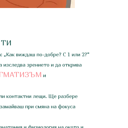
 ТИ
: „Как виждаш по-добре? С 1 или 2?“
а изследва зрението и да открива
ГМАТИЗЪМ
и
или контактни лещи. Ще разбере
 замайваш при смяна на фокуса
анатомия и физиология на окото и