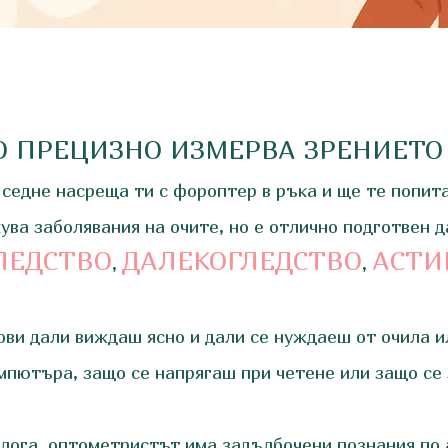
О ПРЕЦИЗНО ИЗМЕРВА ЗРЕНИЕТО
седне насреща ти с фороптер в ръка и ще те попита
ува заболявания на очите, но е отлично подготвен д
ЛЕДСТВО
ДАЛЕКОГЛЕДСТВО
АСТИ
,
,
нови дали виждаш ясно и дали се нуждаеш от очила 
омпютъра, защо се напрягаш при четене или защо се
олога, оптометристът има задълбочени познания по 