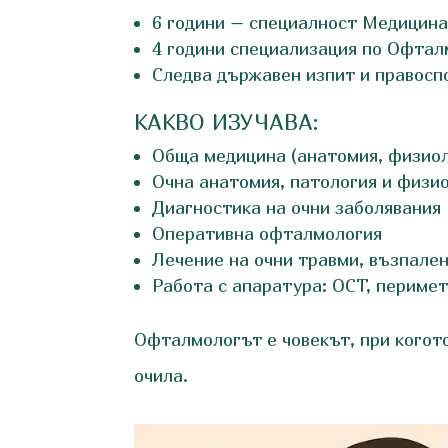
6 години – специалност Медицина 
4 години специализация по Офталм
Следва държавен изпит и правосп
КАКВО ИЗУЧАВА:
Обща медицина (анатомия, физиол
Очна анатомия, патология и физи
Диагностика на очни заболявания
Оперативна офталмология
Лечение на очни травми, възпале
Работа с апаратура: OCT, перимет
Офталмологът е човекът, при когото
очила.