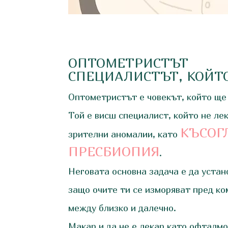
ОПТОМЕТРИСТЪТ
СПЕЦИАЛИСТЪТ, КОЙТ
Оптометристът е човекът, който ще 
Той е висш специалист, който не лек
КЪСОГ
зрителни аномалии, като
ПРЕСБИОПИЯ
.
Неговата основна задача е да уста
защо очите ти се изморяват пред к
между близко и далечно.
Макар и да не е лекар като офталм