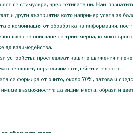
ост се стимулира, чрез сетивата ни. Най-познатите
уват и други възприятия като например усета за бал
та е комбинация от обработка на информация, пост
използван за описване на триизмерна, компютърно 
же да взаимодейства.
ези устройства проследяват нашите движения и ген
вем в реалност, неразличима от действителната.
ета се формира от очите, около 70%, затова и средс
 имаме възможността да видим места, образи и цвет