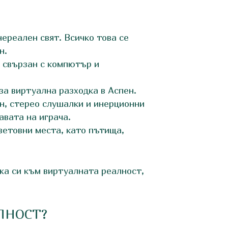
ереален свят. Всичко това се
н.
л свързан с компютър и
а виртуална разходка в Аспен. ​
ан, стерео слушалки и инерционни
авата на играча.
световни места, като пътища,
жа си към виртуалната реалност,
ЛНОСТ?