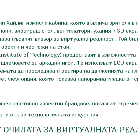
н Хайлиг измисля кабина, която въвлича зрителя в н
лони, вибриращ стол, вентилатори, ухания и 3D екра
ава първият визьор за виртуална реалност. Той би
обекти и чертежи на стаи.
nstitute of Technology) предоставят възможността з
R шлемовете за аркадни игри. Те използват LCD екр
темата да проследява и реагира на движенията на гл
eet view опция, която показва панорамна гледка от 
овече световно известни брандове, показват стреме
соти в тази технологичната индустрия.
 ОЧИЛАТА ЗА ВИРТУАЛНАТА РЕА