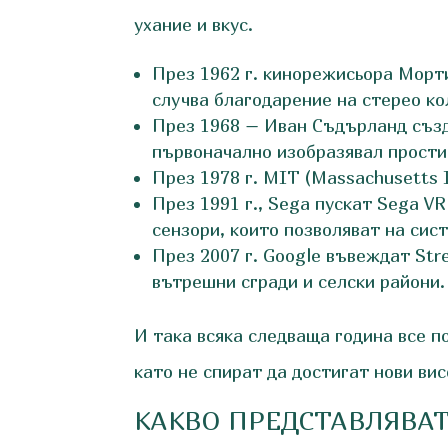
ухание и вкус.
През 1962 г. кинорежисьора Морти
случва благодарение на стерео ко
През 1968 – Иван Съдърланд създ
първоначално изобразявал прости 
През 1978 г. MIT (Massachusetts I
През 1991 г., Sega пускат Sega V
сензори, които позволяват на сис
През 2007 г. Google въвеждат Str
вътрешни сгради и селски райони.
И така всяка следваща година все п
като не спират да достигат нови ви
КАКВО ПРЕДСТАВЛЯВАТ