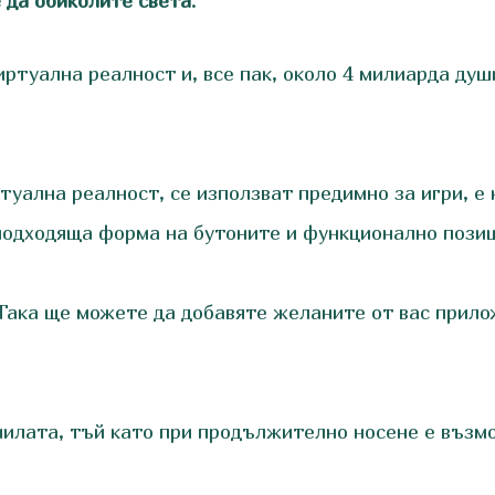
 да обиколите света
.
ртуална реалност и, все пак, около 4 милиарда душ
туална реалност, се използват предимно за игри, е
 подходяща форма на бутоните и функционално пози
 Така ще можете да добавяте желаните от вас прило
чилата, тъй като при продължително носене е възм