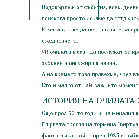
Водовъртеж от събития, всекидневни
понякога просто искаме да отдъхнем
И макар, това да не е причина за п
ежедневието.
VR очилата могат да послужат за кр
забавен и ангажиращ начин.
А на времето това правехме, чрез в
Ето и малко от най-важните моменти
ИСТОРИЯ НА ОЧИЛАТА
Още през 50-те години на миналия в
Първата проява на термина “виртуал
фантастика, който през 1935 г. публ