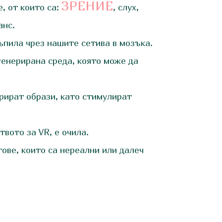
ЗРЕНИЕ
, от които са:
, слух,
анс.
ъпила чрез нашите сетива в мозъка.
генерирана среда, която може да
ерират образи, като стимулират
твото за VR, е очила.
ове, които са нереални или далеч