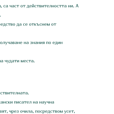
 са част от действителността ни. А
.
редство да се откъснем от
получаване на знания по един
на чудати места.
йствителната.
кански писател на научна
вят, чрез очила, посредством усет,