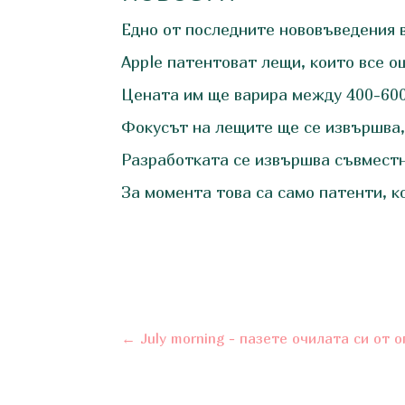
Едно от последните нововъведения в 
Apple патентоват лещи, които все о
Цената им ще варира между 400-600
Фокусът на лещите ще се извършва, 
Разработката се извършва съвместно
За момента това са само патенти, к
←
July morning - пазете очилата си от о