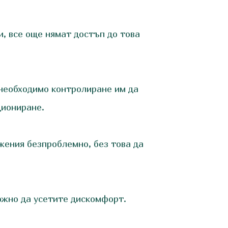
и, все още нямат достъп до това
 необходимо контролиране им да
циониране.
жения безпроблемно, без това да
ожно да усетите дискомфорт.