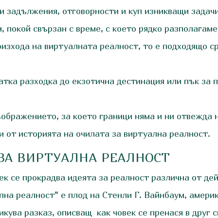
 задължения, отговорности и куп изникващи задачи,
, покой свързан с време, с което рядко разполагаме
роизхода на виртуалната реалност, то е подходящо с
атка разходка до екзотична дестинация или пък за 
ъображението, за което граници няма и ни отвежда 
 от историята на очилата за виртуална реалност.
 ЗА ВИРТУАЛНА РЕАЛНОСТ
ек се прокрадва идеята за реалност различна от де
на реалност“ е плод на Стенли Г. Вайнбаум, амери
икува разказ, описващ как човек се пренася в друг с