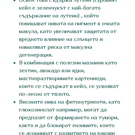
кейл е зеленчукът с най-богато
съдържание на лутеин) , който
повишават нивата на пигмент в очната
макула, като увеличават защитата от
вредното влияние на слънцето и
намаляват риска от макулна
дегенерация.
В комбинация с полезни мазнини като
зехтин, авокадо или ядки,
мастноразтворимите картениоди,
които се съдържат в кейл, се усвояват
по-лесно от тялото.
Високите нива на фитонутриенти, като
глюкозинолат например, могат да
предпазят от формирането на тумори,
както и да блокират ензимите, които
се асоциират с развитието на ракови