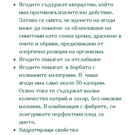
Ягодите съдържат кверцетин, който
има противовъзпалително действие.
Затова се смята, че яденето на ягоди
може да помогне за облекчаване на
симптоми като сенна хрема, дразнене в
очите и обриви, предизвикани от
алергична реакция на организма.
Ягодите помагат за отслабване
Ягодите помагат в борбата с
излишните килограми. В чаша
ягоди има само около 50 калории.
Освен това те съдържат малки
количества натрий и захар, без никакви
мазнини. В комбинация с фибрите, си
осигурявате перфектния плод за
диета.
Хидратиращи свойства