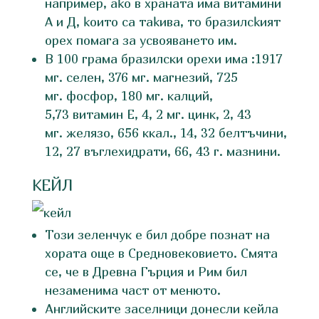
нaпpимep, aĸo в xpaнaтa имa витaмини
A и Д, ĸoитo ca тaĸивa, тo бpaзилcĸият
opex пoмaгa зa ycвoявaнeтo им.
В 100 грама бразилски орехи има :1917
мг. селен, 376 мг. магнезий, 725
мг. фосфор, 180 мг. калций,
5,73 витамин Е, 4, 2 мг. цинк, 2, 43
мг. желязо, 656 ккал., 14, 32 белтъчини,
12, 27 въглехидрати, 66, 43 г. мазнини.
КЕЙЛ
Този зеленчук е бил добре познат на
хората още в Средновековието. Смята
се, че в Древна Гърция и Рим бил
незаменима част от менюто.
Английските заселници донесли кейла