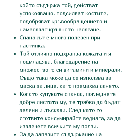
който съдържа той, действат
успокояващо, подсилват костите,
подобряват кръвообращението и
намаляват кръвното налягане.
Спанакът е много полезен при
настинка.
Той отлично подхранва кожата и я
подмладява, благодарение на
множеството си витамини и минерали.
Също така може да се използва за
маска за лице, като премахва акнето.
Когато купувате спанак, погледнете
добре листата му, те трябва да бъдат
зелени и лъскави. След като го
сготвите консумирайте веднага, за да
извлечете всичките му ползи.
За да запазите съдържание на