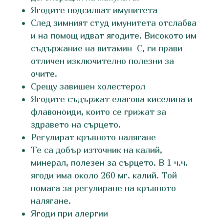
Ягодите подсилват имунитета
След зимният студ имунитета отслабва
и на помощ идват ягодите. Високото им
съдържание на витамин C, ги прави
отличен изключително полезни за
очите.
Срещу завишен холестерол
Ягодите съдържат елагова киселина и
флавоноиди, които се грижат за
здравето на сърцето.
Регулират кръвното налягане
Те са добър източник на калий,
минерал, полезен за сърцето. В 1 ч.ч.
ягоди има около 260 мг. калий. Той
помага за регулиране на кръвното
налягане.
Ягоди при алергии