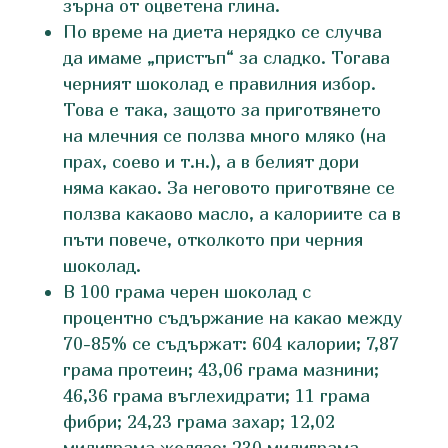
зърна от оцветена глина.
По време на диета нерядко се случва
да имаме „пристъп“ за сладко. Тогава
черният шоколад е правилния избор.
Това е така, защото за приготвянето
на млечния се ползва много мляко (на
прах, соево и т.н.), а в белият дори
няма какао. За неговото приготвяне се
ползва какаово масло, а калориите са в
пъти повече, отколкото при черния
шоколад.
В 100 грама черен шоколад с
процентно съдържание на какао между
70-85% се съдържат: 604 калории; 7,87
грама протеин; 43,06 грама мазнини;
46,36 грама въглехидрати; 11 грама
фибри; 24,23 грама захар; 12,02
милиграма желязо; 230 милиграма