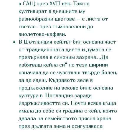
в САЩ през XVII век. Там го
култивират в днешните му
разнообразни цветове – с листа от
светло- през тъмнозелени до
виолетово-кафяви.
В Шотландия кейлът бил основна част
от традиционната диета и думата се
превърнала в синоним захрана. „Да
избягваш кейла си“ по тези ширини
означава да се чувстваш твърде болен,
за да ядеш. Къдравото зеле в
продължение на векове било основна
култура в Шотландия заради
издръжливостта си. Почти всяка къща
имала до себе си градина с кейл, която
давала на семейството прясна храна
през дългата зима и осигурявала