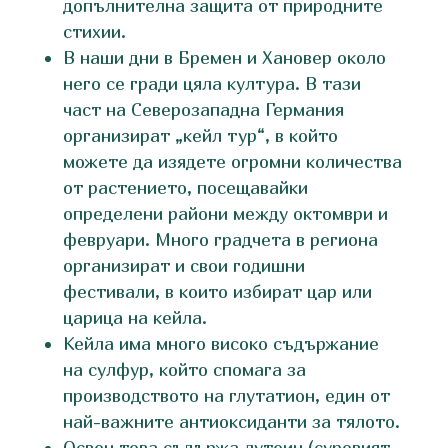
допълнителна защита от природните
стихии.
В наши дни в Бремен и Хановер около
него се гради цяла култура. В тази
част на Северозападна Германия
организират „кейл тур“, в който
можете да изядете огромни количества
от растението, посещавайки
определени райони между октомври и
февруари. Много градчета в региона
организират и свои годишни
фестивали, в които избират цар или
царица на кейла.
Кейла има много високо съдържание
на сулфур, който спомага за
производството на глутатион, един от
най-важните антиоксиданти за тялото.
Освен това съдържа лутеин (суровият