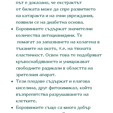
път е доказано, че екстрактът
от билката може да спре развитието
на катаракта и на очни увреждания,
появили се на диабетна основа.
Боровинките съдържат значителни
количества антоцианидини. Те
помагат за запазването на колагена в
тъканите на окото, т.е. на тяхната
еластичност. Освен това те подобряват
кръвоснабдяването и унищожават
свободните радикали в областта на
зрителния апарат.
Тези плодове съдържат и елагова
киселина, друг фитохимикал, който
възпрепятства разрушаването на
клетките.
Боровинките също са много добър