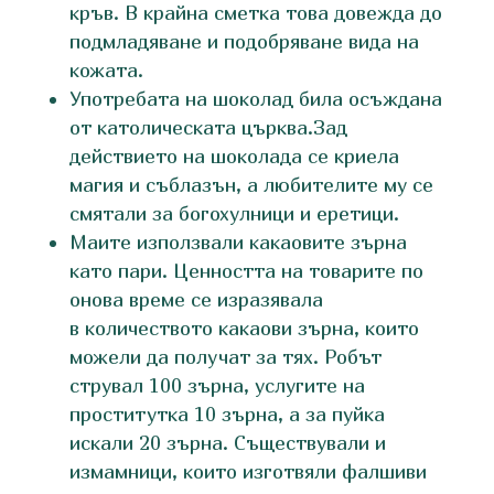
кръв. В крайна сметка това довежда до
подмладяване и подобряване вида на
кожата.
Употребата на шоколад била осъждана
от католическата църква.Зад
действието на шоколада се криела
магия и съблазън, а любителите му се
смятали за богохулници и еретици.
Маите използвали какаовите зърна
като пари. Ценността на товарите по
онова време се изразявала
в количеството какаови зърна, които
можели да получат за тях. Робът
струвал 100 зърна, услугите на
проститутка 10 зърна, а за пуйка
искали 20 зърна. Съществували и
измамници, които изготвяли фалшиви