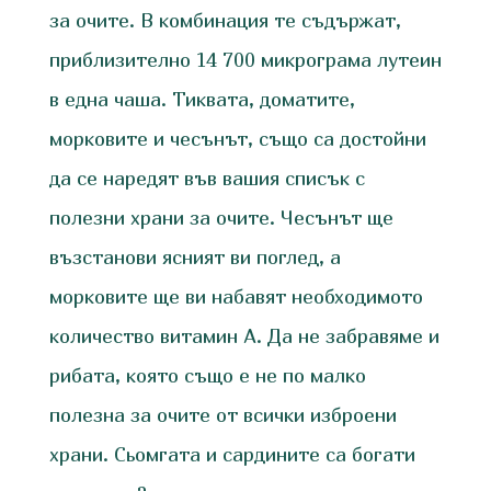
за очите. В комбинация те съдържат,
приблизително 14 700 микрограма лутеин
в една чаша. Тиквата, доматите,
морковите и чесънът, също са достойни
да се наредят във вашия списък с
полезни храни за очите. Чесънът ще
възстанови ясният ви поглед, а
морковите ще ви набавят необходимото
количество витамин А. Да не забравяме и
рибата, която също е не по малко
полезна за очите от всички изброени
храни. Сьомгата и сардините са богати