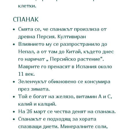
клетки.
СПАНАК
Смята се, че спанакът произлиза от
древна Персия. Култивиран
Влиянието му се разпространило до
Непал, а от там до Китай, където днес
го наричат „ Персийско растение“.
Маврите го пренасят в Испания около
11 век.
Зеленчукът обикновено се консумира
през зимата.
Той е богат на желязо, витамин А и C,
калий и калций.
На 26 март се чества денят на спанака.
Спанакът е подходящ за хората
спазващи диети. Минералните соли,