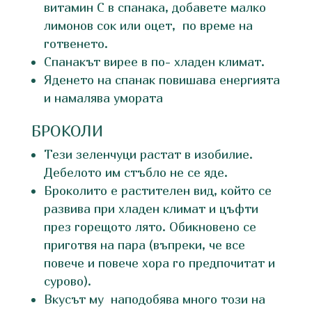
витамин C в спанака, добавете малко
лимонов сок или оцет, по време на
готвенето.
Спанакът вирее в по- хладен климат.
Яденето на спанак повишава енергията
и намалява умората
БРОКОЛИ
Тези зеленчуци растат в изобилие.
Дебелото им стъбло не се яде.
Броколито е растителен вид, който се
развива при хладен климат и цъфти
през горещото лято. Обикновено се
приготвя на пара (въпреки, че все
повече и повече хора го предпочитат и
сурово).
Вкусът му наподобява много този на