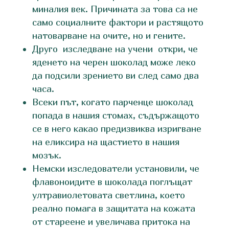
миналия век. Причината за това са не
само социалните фактори и растящото
натоварване на очите, но и гените.
Друго изследване на учени откри, че
яденето на черен шоколад може леко
да подсили зрението ви след само два
часа.
Всеки път, когато парченце шоколад
попада в нашия стомах, съдържащото
се в него какао предизвиква изригване
на еликсира на щастието в нашия
мозък.
Немски изследователи установили, че
флавоноидите в шоколада поглъщат
ултравиолетовата светлина, което
реално помага в защитата на кожата
от стареене и увеличава притока на