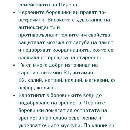
семейството на Пирена.
Червените боровинки ви правят по-
остроумни. Високото съдържание на
антиоксиданти и
противовъзпалителните им свойства,
защитават мозъка от загуба на памет
и подобряват координацията, която се
влошава от процеса на стареене.
Те са много добри източници на
каротин, витамин В1, витамин
В2, калий, натрий, калций, магнезий, ф
осфор, желязо.
Каротинът в боровинките води до
подобряване на зрението. Черните
боровинки помагат за остротата на
зрението при слабо осветление и
укрепват очните мускули. По клиничен