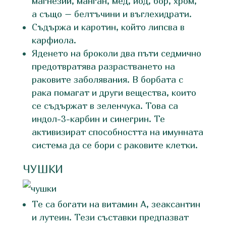
магнезий, манган, мед, йод, бор, хром,
а също – белтъчини и въглехидрати.
Съдържа и каротин, който липсва в
карфиола.
Яденето на броколи два пъти седмично
предотвратява разрастването на
раковите заболявания. В борбата с
рака помагат и други вещества, които
се съдържат в зеленчука. Това са
индол-3-карбин и синегрин. Те
активизират способността на имунната
система да се бори с раковите клетки.
ЧУШКИ
Те са богати на витамин А, зеаксантин
и лутеин. Тези съставки предпазват