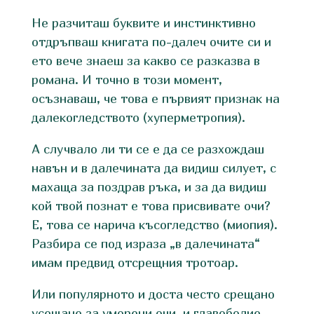
Не разчиташ буквите и инстинктивно
отдръпваш книгата по-далеч очите си и
ето вече знаеш за какво се разказва в
романа. И точно в този момент,
осъзнаваш, че това е първият признак на
далекогледството (хуперметропия).
А случвало ли ти се е да се разхождаш
навън и в далечината да видиш силует, с
махаща за поздрав ръка, и за да видиш
кой твой познат е това присвивате очи?
Е, това се нарича късогледство (миопия).
Разбира се под израза „в далечината“
имам предвид отсрещния тротоар.
Или популярното и доста често срещано
усещане за уморени очи и главоболие