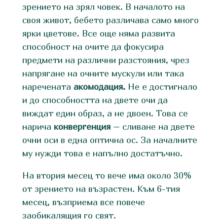
зрението на зрял човек. В началото на
своя живот, бебето различава само много
ярки цветове. Все още няма развита
способност на очите да фокусира
предмети на различни разстояния, чрез
напрягане на очните мускули или така
наречената
акомодация.
Не е достигнало
и до способността на двете очи да
виждат един образ, а не двоен. Това се
нарича
конвергенция
– сливане на двете
очни оси в една оптична ос. За началните
му нужди това е напълно достатъчно.
На втория месец то вече има около 30%
от зрението на възрастен. Към 6-тия
месец, възприема все повече
заобикалящия го свят.