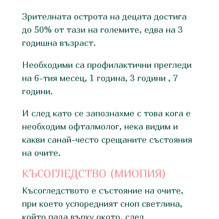
Зрителната острота на децата достига
до 50% от тази на големите, едва на 3
годишна възраст.
Необходими са профилактични прегледи
на 6-тия месец, 1 година, 3 години , 7
години.
И след като се запознахме с това кога е
необходим офталмолог, нека видим и
какви санай-често срещаните състояния
на очите.
КЪСОГЛЕДСТВО (МИОПИЯ)
Късогледството е състояние на очите,
при което успоредният сноп светлина,
който пада върху окото, след