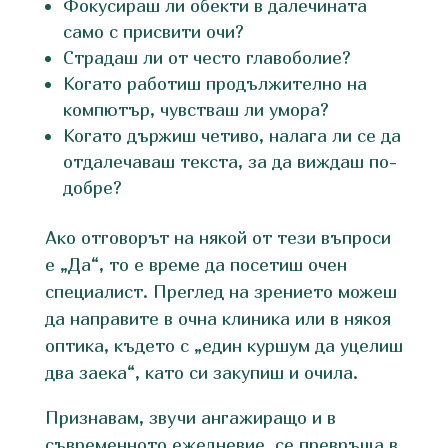
Фокусираш ли обекти в далечината
само с присвити очи?
Страдаш ли от често главоболие?
Когато работиш продължително на
компютър, чувстваш ли умора?
Когато държиш четиво, налага ли се да
отдалечаваш текста, за да виждаш по-
добре?
Ако отговорът на някой от тези въпроси
е „Да“, то е време да посетиш очен
специалист. Преглед на зрението можеш
да направите в очна клиника или в някоя
оптика, където с „един куршум да уцелиш
два заека“, като си закупиш и очила.
Признавам, звучи ангажиращо и в
съвременното ежедневие, се превръща в