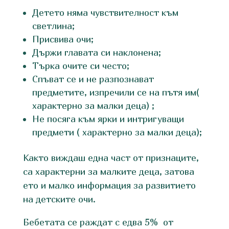
Детето няма чувствителност към
светлина;
Присвива очи;
Държи главата си наклонена;
Търка очите си често;
Спъват се и не разпознават
предметите, изпречили се на пътя им(
характерно за малки деца) ;
Не посяга към ярки и интригуващи
предмети ( характерно за малки деца);
Както виждаш една част от признаците,
са характерни за малките деца, затова
ето и малко информация за развитието
на детските очи.
Бебетата се раждат с едва 5% от