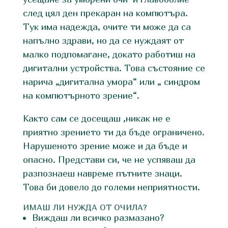
след цял ден прекаран на компютъра.
Тук има надежда, очите ти може да са
напълно здрави, но да се нуждаят от
малко подпомагане, докато работиш на
дигитални устройства. Това състояние се
нарича „дигитална умора“ или „ синдром
на компютърното зрение“.
Както сам се досещаш ,никак не е
приятно зрението ти да бъде ограничено.
Нарушеното зрение може и да бъде и
опасно. Представи си, че не успяваш да
разпознаеш навреме пътните знаци.
Това би довело до големи неприятности.
ИМАШ ЛИ НУЖДА ОТ ОЧИЛА?
Виждаш ли всичко размазано?