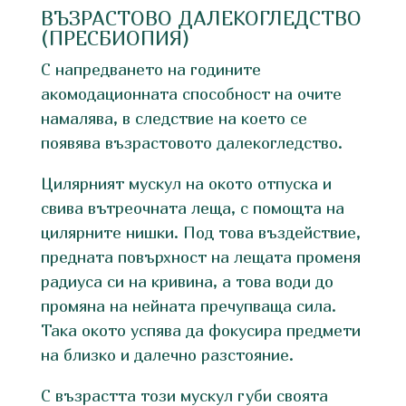
ВЪЗРАСТОВО ДАЛЕКОГЛЕДСТВО
(ПРЕСБИОПИЯ)
С напредването на годините
акомодационната способност на очите
намалява, в следствие на което се
появява възрастовото далекогледство.
Цилярният мускул на окото отпуска и
свива вътреочната леща, с помощта на
цилярните нишки. Под това въздействие,
предната повърхност на лещата променя
радиуса си на кривина, а това води до
промяна на нейната пречупваща сила.
Така окото успява да фокусира предмети
на близко и далечно разстояние.
С възрастта този мускул губи своята