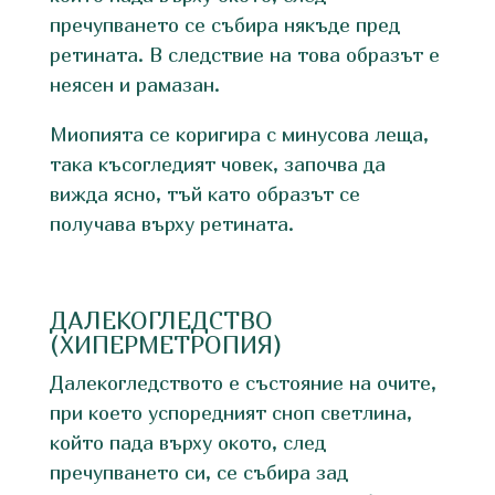
пречупването се събира някъде пред
ретината. В следствие на това образът е
неясен и рамазан.
Миопията се коригира с минусова леща,
така късогледият човек, започва да
вижда ясно, тъй като образът се
получава върху ретината.
ДАЛЕКОГЛЕДСТВО
(ХИПЕРМЕТРОПИЯ)
Далекогледството е състояние на очите,
при което успоредният сноп светлина,
който пада върху окото, след
пречупването си, се събира зад