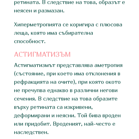
ретината. В следствие на това, образът е
неясен и размазан.
Хиперметропията се коригира с плюсова
леща, която има събирателна
способност.
АСТИГМАТИЗЪМ
Астигматизмът представлява аметропия
(състояние, при което има отклонения в
рефракцията на очите), при която окото
не пречупва еднакво в различни негови
сечения. В следствие на това образите
върху ретината са изкривени,
деформирани и неясни. Той бива вроден
или придобит. Вроденият, най-често е
наследствен.