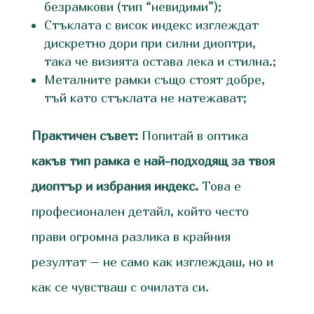
безрамкови (тип “невидими”);
Стъклата с висок индекс изглеждат
дискретно дори при силни диоптри,
така че визията остава лека и стилна.;
Металните рамки също стоят добре,
тъй като стъклата не натежават;
Практичен съвет:
Попитай в оптика
какъв тип рамка е най-подходящ за твоя
диоптър и избрания индекс.
Това е
професионален детайл, който често
прави огромна разлика в крайния
резултат – не само как изглеждаш, но и
как се чувстваш с очилата си.