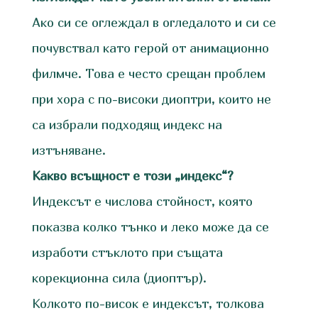
Ако си се оглеждал в огледалото и си се
почувствал като герой от анимационно
филмче. Това е често срещан проблем
при хора с по-високи диоптри, които не
са избрали подходящ индекс на
изтъняване.
Какво всъщност е този „индекс“?
Индексът е числова стойност, която
показва колко тънко и леко може да се
изработи стъклото при същата
корекционна сила (диоптър).
Колкото по-висок е индексът, толкова