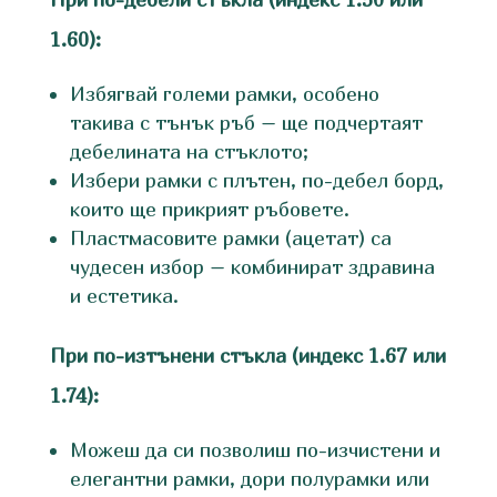
1.60):
Избягвай големи рамки, особено
такива с тънък ръб – ще подчертаят
дебелината на стъклото;
Избери рамки с плътен, по-дебел борд,
които ще прикрият ръбовете.
Пластмасовите рамки (ацетат) са
чудесен избор – комбинират здравина
и естетика.
При по-изтънени стъкла (индекс 1.67 или
1.74):
Можеш да си позволиш по-изчистени и
елегантни рамки, дори полурамки или