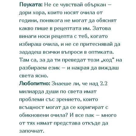
Поуката:
Не се чувствай объркан –
дори хора, които носят очила от
години, понякога не могат да обяснят
какво пише в рецептата им. Затова
винаги носи рецепта с теб, когато
избираш очила, и не се притеснявай да
зададеш всички въпроси в оптиката.
Там са, за да ти преведат този „код“ на
разбираем език – и накрая да виждаш
света ясно.
Любопитно:
Знаеше ли, че над 2.2
милиарда души по света имат
проблеми със зрението, които
всъщност могат да се коригират с
обикновени очила? И все пак – много
от тях нямат представа откъде да
започнат.