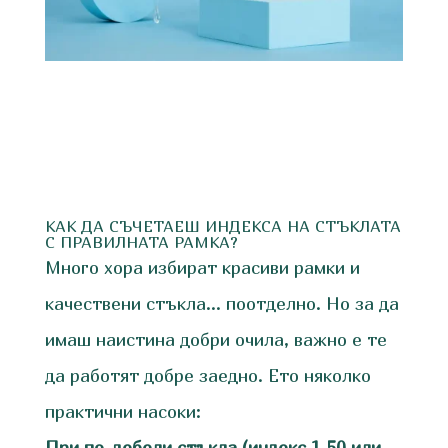
КАК ДА СЪЧЕТАЕШ ИНДЕКСА НА СТЪКЛАТА
С ПРАВИЛНАТА РАМКА?
Много хора избират красиви рамки и
качествени стъкла… поотделно. Но за да
имаш наистина добри очила, важно е те
да работят добре заедно. Ето няколко
практични насоки:
При по-дебели стъкла (индекс 1.50 или