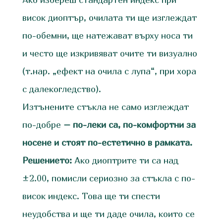
висок диоптър, очилата ти ще изглеждат
по-обемни, ще натежават върху носа ти
и често ще изкривяват очите ти визуално
(т.нар. „ефект на очила с лупа“, при хора
с далекогледство).
Изтънените стъкла не само изглеждат
по-добре
– по-леки са, по-комфортни за
носене и стоят по-естетично в рамката.
Решението:
Ако диоптрите ти са над
±2.00, помисли сериозно за стъкла с по-
висок индекс. Това ще ти спести
неудобства и ще ти даде очила, които се