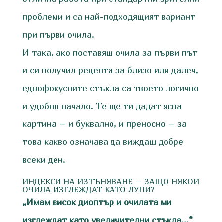
проблеми и са най-подходящият вариант
при първи очила.
И така, ако поставяш очила за първи път
и си получил рецепта за близо или далеч,
еднофокусните стъкла са твоето логично
и удобно начало. Те ще ти дадат ясна
картина – и буквално, и преносно – за
това какво означава да виждаш добре
всеки ден.
ИНДЕКСИ НА ИЗТЪНЯВАНЕ – ЗАЩО НЯКОИ
ОЧИЛА ИЗГЛЕЖДАТ КАТО ЛУПИ?
„Имам висок диоптър и очилата ми
изглеждат като увеличителни стъкла…“