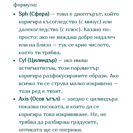
формула:
Sph (Сфера)
– това е диоптърът, който
коригира късогледство (с минус) или
далекогледство (с плюс). Казано по-
просто: ако не виждаш добре надалеч
или на близо – тук се крие числото,
което ти трябва.
Cyl (Цилиндър)
– ако имаш
астигматизъм, този параметър
коригира разфокусираните образи. Ако
всичко ти се струва малко изкривено –
този ред е твоят.
Axis (Осов ъгъл)
– заедно с цилиндъра
показва посоката, в която да се
коригира това изкривяване. Не, не
трябва да разбираш градусите,
оптиката ще се погрижи.