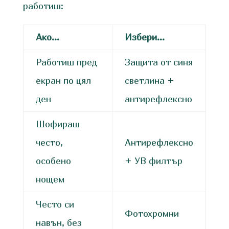
работиш:
Ако…
Избери…
Работиш пред
Защита от синя
екран по цял
светлина +
ден
антирефлексно
Шофираш
често,
Антирефлексно
особено
+ УВ филтър
нощем
Често си
Фотохромни
навън, без