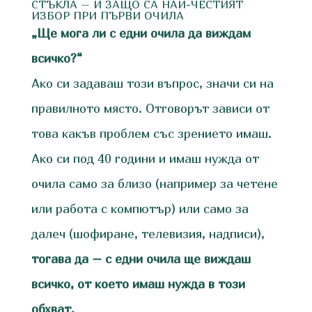
СТЪКЛА – И ЗАЩО СА НАЙ-ЧЕСТИЯТ
ИЗБОР ПРИ ПЪРВИ ОЧИЛА
„Ще мога ли с едни очила да виждам
всичко?“
Ако си задаваш този въпрос, значи си на
правилното място. Отговорът зависи от
това какъв проблем със зрението имаш.
Ако си под 40 години и имаш нужда от
очила само за близо (например за четене
или работа с компютър) или само за
далеч (шофиране, телевизия, надписи),
тогава да – с едни очила ще виждаш
всичко, от което имаш нужда в този
обхват.