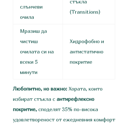
стъкла
слънчеви
(Transitions)
очила
Мразиш да
чистиш
Хидрофобно и
очилата си на
антистатично
всеки 5
покритие
минути
Любопитно, но важно:
Хората, които
избират стъкла с
антирефлексно
покритие,
споделят 35% по-висока
удовлетвореност от ежедневния комфорт