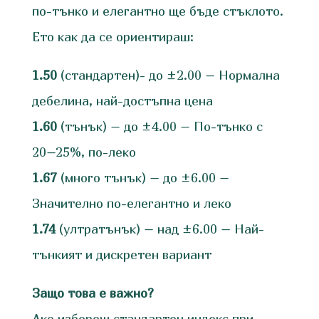
по-тънко и елегантно ще бъде стъклото.
Ето как да се ориентираш:
1.50
(стандартен)- до ±2.00 – Нормална
дебелина, най-достъпна цена
1.60
(тънък) – до ±4.00
– По-тънко с
20–25%, по-леко
1.67
(много тънък) – до ±6.00 –
Значително по-елегантно и леко
1.74
(ултратънък) – над ±6.00 – Най-
тънкият и дискретен вариант
Защо това е важно?
Ако избереш стандартен индекс при