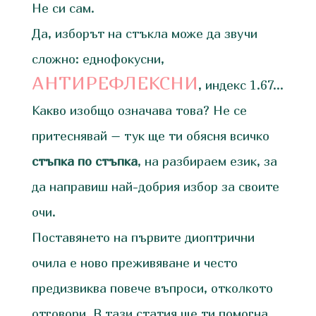
Не си сам.
Да, изборът на стъкла може да звучи
сложно: еднофокусни,
АНТИРЕФЛЕКСНИ
, индекс 1.67…
Какво изобщо означава това? Не се
притеснявай – тук ще ти обясня всичко
стъпка по стъпка
, на разбираем език, за
да направиш най-добрия избор за своите
очи.
Поставянето на първите диоптрични
очила е ново преживяване и често
предизвиква повече въпроси, отколкото
отговори. В тази статия ще ти помогна