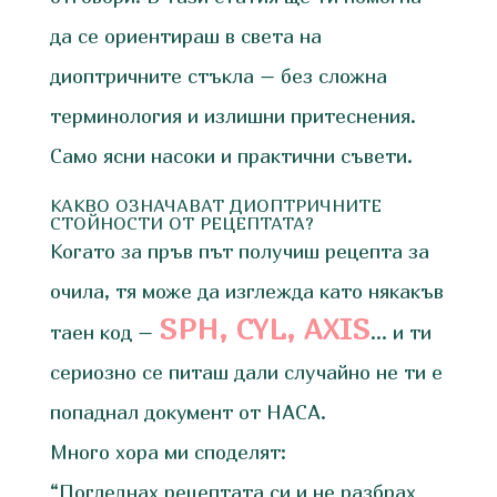
да се ориентираш в света на
диоптричните стъкла – без сложна
терминология и излишни притеснения.
Само ясни насоки и практични съвети.
КАКВО ОЗНАЧАВАТ ДИОПТРИЧНИТЕ
СТОЙНОСТИ ОТ РЕЦЕПТАТА?
Когато за пръв път получиш рецепта за
очила, тя може да изглежда като някакъв
SPH, CYL, AXIS
таен код –
… и ти
сериозно се питаш дали случайно не ти е
попаднал документ от НАСА.
Много хора ми споделят:
“Погледнах рецептата си и не разбрах