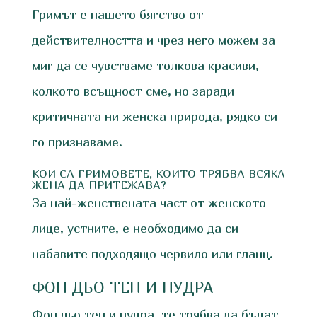
Гримът е нашето бягство от
действителността и чрез него можем за
миг да се чувстваме толкова красиви,
колкото всъщност сме, но заради
критичната ни женска природа, рядко си
го признаваме.
КОИ СА ГРИМОВЕТЕ, КОИТО ТРЯБВА ВСЯКА
ЖЕНА ДА ПРИТЕЖАВА?
За най-женствената част от женското
лице, устните, е необходимо да си
набавите подходящо червило или гланц.
ФОН ДЬО ТЕН И ПУДРА
Фон дьо тен и пудра, те трябва да бъдат