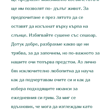
ще им позволят по- дълъг живот. За
предпочитане е през лятото да се
оставят да изсъхнат върху кърпа на
слънце. Избягвайте сушене със сешоар.
Дотук добре, разбрахме какво ще ни
трябва, за да започнем, но по-важното за
нашите очи тепърва предстои. Аз лично
бях изключително любопитна да науча
как да подчертавам очите си и как да
избера подходящите нюанси за
ежедневния си грим. За миг се
вдъхнових, че мога да изглеждам като