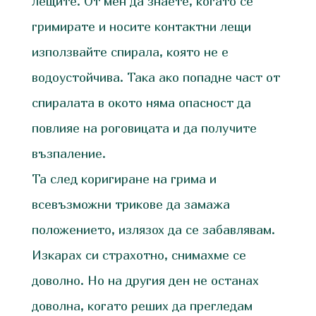
лещите. От мен да знаете, когато се
гримирате и носите контактни лещи
използвайте спирала, която не е
водоустойчива. Така ако попадне част от
спиралата в окото няма опасност да
повлияе на роговицата и да получите
възпаление.
Та след коригиране на грима и
всевъзможни трикове да замажа
положението, излязох да се забавлявам.
Изкарах си страхотно, снимахме се
доволно. Но на другия ден не останах
доволна, когато реших да прегледам