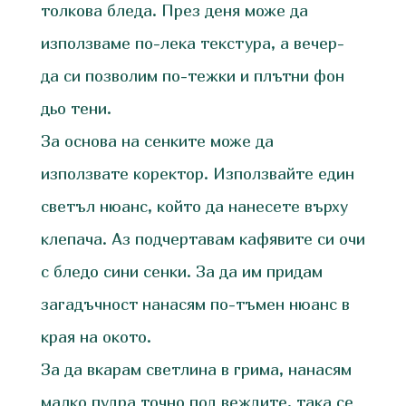
толкова бледа. През деня може да
използваме по-лека текстура, а вечер-
да си позволим по-тежки и плътни фон
дьо тени.
За основа на сенките може да
използвате коректор. Използвайте един
светъл нюанс, който да нанесете върху
клепача. Аз подчертавам кафявите си очи
с бледо сини сенки. За да им придам
загадъчност нанасям по-тъмен нюанс в
края на окото.
За да вкарам светлина в грима, нанасям
малко пудра точно под веждите, така се