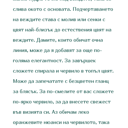
слива окото с основата. Подчертаването
на веждите става с молив или сенки с
цвят най-близък до естествения цвят на
веждите. Дамите, които обичат очна
линия, може да я добавят за още по-
голяма елегантност. За завършек
сложете спирала и червило в топъл цвят.
Може да запечатате с безцветен гланц
за блясък. За по-смелите от вас сложете
по-ярко червило, за да внесете свежест
във визията си. Аз обичам леко
оранжевите нюанси на червилото, така