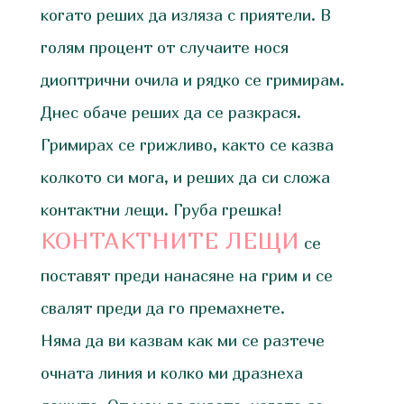
когато реших да изляза с приятели. В
голям процент от случаите нося
диоптрични очила и рядко се гримирам.
Днес обаче реших да се разкрася.
Гримирах се грижливо, както се казва
колкото си мога, и реших да си сложа
контактни лещи. Груба грешка!
КОНТАКТНИТЕ ЛЕЩИ
се
поставят преди нанасяне на грим и се
свалят преди да го премахнете.
Няма да ви казвам как ми се разтече
очната линия и колко ми дразнеха