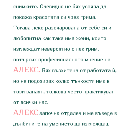
снимките. Очевидно не бях успяла да
покажа красотата си чрез грима.
Тогава леко разочарована от себе си и
любопитна как така има жени, които
изглеждат невероятно с лек грим,
потърсих професионалното мнение на
АЛЕКС.
Бях възхитена от работата ѝ,
но не подозирах колко тънкости има в
този занаят, толкова често практикуван
от всички нас.
АЛЕКС
започна отдалеч и ме въведе в
дълбините на умението да изглеждаш