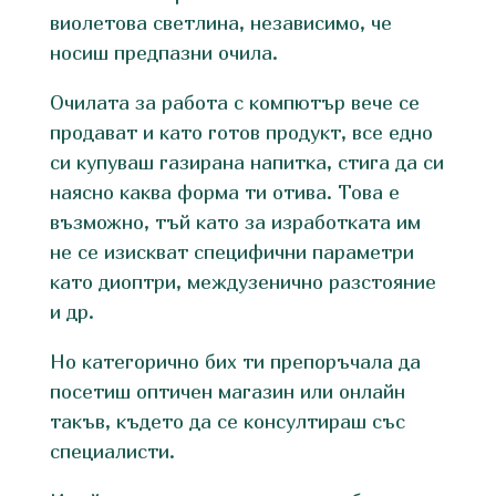
виолетова светлина, независимо, че
носиш предпазни очила.
Очилата за работа с компютър вече се
продават и като готов продукт, все едно
си купуваш газирана напитка, стига да си
наясно каква форма ти отива. Това е
възможно, тъй като за изработката им
не се изискват специфични параметри
като диоптри, междузенично разстояние
и др.
Но категорично бих ти препоръчала да
посетиш оптичен магазин или онлайн
такъв, където да се консултираш със
специалисти.