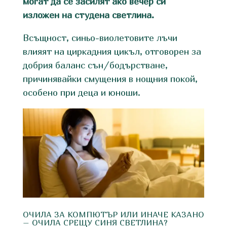
могат да се засилят ако вечер си
изложен на студена светлина.
Всъщност, синьо-виолетовите лъчи
влияят на циркадния цикъл, отговорен за
добрия баланс сън/бодърстване,
причинявайки смущения в нощния покой,
особено при деца и юноши.
ОЧИЛА ЗА КОМПЮТЪР ИЛИ ИНАЧЕ КАЗАНО
– ОЧИЛА СРЕЩУ СИНЯ СВЕТЛИНА?