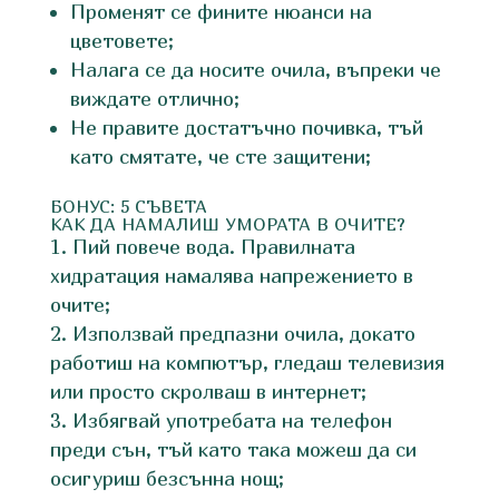
Променят се фините нюанси на
цветовете;
Налага се да носите очила, въпреки че
виждате отлично;
Не правите достатъчно почивка, тъй
като смятате, че сте защитени;
БОНУС: 5 СЪВЕТА
КАК ДА НАМАЛИШ УМОРАТА В ОЧИТЕ?
Пий повече вода. Правилната
хидратация намалява напрежението в
очите;
Използвай предпазни очила, докато
работиш на компютър, гледаш телевизия
или просто скролваш в интернет;
Избягвай употребата на телефон
преди сън, тъй като така можеш да си
осигуриш безсънна нощ;